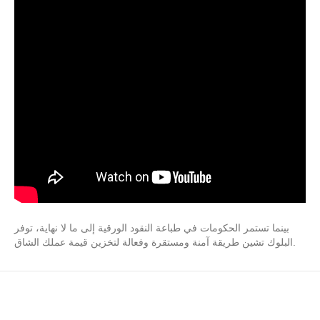
بينما تستمر الحكومات في طباعة النقود الورقية إلى ما لا نهاية، توفر
البلوك تشين طريقة آمنة ومستقرة وفعالة لتخزين قيمة عملك الشاق.